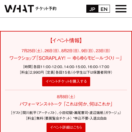
JP
EN
チケット予約
トップページ
【イベント情報】
お受取・お支払方法
7月25日（土）、26日（日）、8月2日（日）、9日（日）、23日（日）
ワークショップ「SCRAPLAY! − ゆらゆらモビールづくり −」
購入履歴
［時間］各回11:00-12:00、14:00-15:00、16:00-17:00
［料金］2,990円 ［定員］各回15名（小学生以下は保護者同伴）
マイページ
イベントチケットを購入する
よくある質問
8月8日（土）
パフォーマンス＋トーク 「これは何か、何はこれか」
お問い合わせ
［ゲスト］関川航平（アーティスト）、小田切駿・瀬尾憲司・渡辺瑞帆（ガラージュ）
［料金］無料（要展覧会チケット） *申込不要・入退出自由
ログイン
イベント詳細はこちら