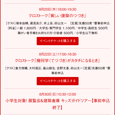
8月20日（木）18:00-19:30
クロストーク「貧しい建築のつづき」
［ゲスト］塚本由晴、湯浅良介、井上岳、砂山太一 ［定員］先着50席 *要事前申込
［料金］一般 1,800円／大学生・専門学生 1,100円／中学生・高校生 500円
障がい者手帳をお持ちの方・介助者 500円／小学生以下無料
イベントチケットを購入する
8月22日（土）17:00-18:30
クロストーク「幾何学（てつづき）がカタチになるとき」
［ゲスト］倉方俊輔、大村高広、畠山鉄生、吉野太基、砂山太一［定員］先着50席 *要
事前申込
イベントチケットを購入する
8月30日（日）10:30-12:00
小学生対象！ 展覧会＆建築倉庫 キッズガイドツアー【事前申込
終了】