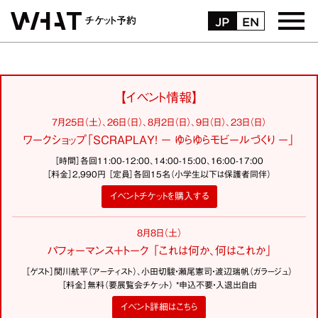
JP
EN
チケット予約
トップページ
【イベント情報】
お受取・お支払方法
7月25日（土）、26日（日）、8月2日（日）、9日（日）、23日（日）
ワークショップ「SCRAPLAY! − ゆらゆらモビールづくり −」
購入履歴
［時間］各回11:00-12:00、14:00-15:00、16:00-17:00
［料金］2,990円 ［定員］各回15名（小学生以下は保護者同伴）
マイページ
イベントチケットを購入する
よくある質問
8月8日（土）
パフォーマンス＋トーク 「これは何か、何はこれか」
お問い合わせ
［ゲスト］関川航平（アーティスト）、小田切駿・瀬尾憲司・渡辺瑞帆（ガラージュ）
［料金］無料（要展覧会チケット） *申込不要・入退出自由
ログイン
イベント詳細はこちら