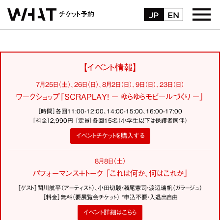
JP
EN
チケット予約
トップページ
【イベント情報】
お受取・お支払方法
7月25日（土）、26日（日）、8月2日（日）、9日（日）、23日（日）
ワークショップ「SCRAPLAY! − ゆらゆらモビールづくり −」
購入履歴
［時間］各回11:00-12:00、14:00-15:00、16:00-17:00
［料金］2,990円 ［定員］各回15名（小学生以下は保護者同伴）
マイページ
イベントチケットを購入する
よくある質問
8月8日（土）
パフォーマンス＋トーク 「これは何か、何はこれか」
お問い合わせ
［ゲスト］関川航平（アーティスト）、小田切駿・瀬尾憲司・渡辺瑞帆（ガラージュ）
［料金］無料（要展覧会チケット） *申込不要・入退出自由
ログイン
イベント詳細はこちら