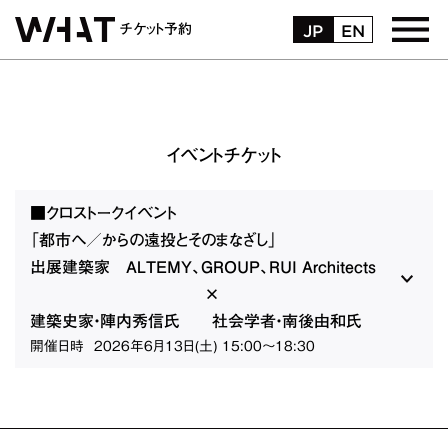
JP
EN
チケット予約
トップページ
お受取・お支払方法
イベントチケット
購入履歴
■クロストークイベント
「都市へ／からの遠投とそのまなざし」
マイページ
出展建築家 ALTEMY、GROUP、RUI Architects
×
よくある質問
建築史家・陣内秀信氏 社会学者・南後由和氏
開催日時
2026年6月13日(土) 15:00～18:30
お問い合わせ
ログイン